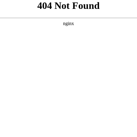
案，分别侧重“平台优势”、“资源丰富”与“用户体验”，风格参考了您
案二：侧重“资源全面、更新快” **核心词：** 835影视大全免费追剧 **
*
型（如国产剧、韩剧、动漫）进行细分优化，或者希望加入地域性、设